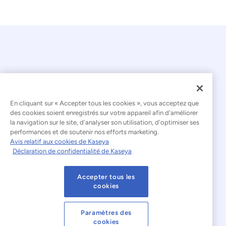
En cliquant sur « Accepter tous les cookies », vous acceptez que
© 2026 Kaseya. Tous droits réservés.
des cookies soient enregistrés sur votre appareil afin d'améliorer
la navigation sur le site, d'analyser son utilisation, d'optimiser ses
Français
performances et de soutenir nos efforts marketing.
Avis relatif aux cookies de Kaseya
Déclaration relative à l'esclavage moderne
Déclaration de confidentialité de Kaseya
Mentions légales
Accepter tous les
Conditions d'utilisation du site web
cookies
Déclaration de confidentialité
Plan du site
Paramètres des
cookies