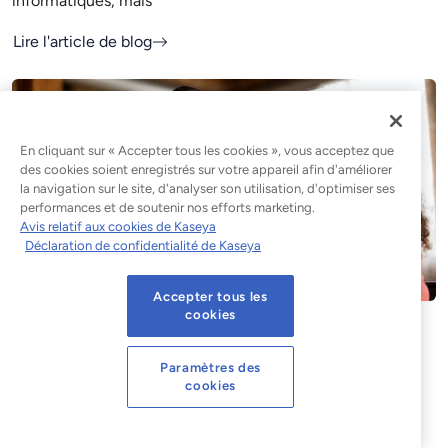
informatiques, mais
Lire l'article de blog
En cliquant sur « Accepter tous les cookies », vous acceptez que
des cookies soient enregistrés sur votre appareil afin d'améliorer
la navigation sur le site, d'analyser son utilisation, d'optimiser ses
performances et de soutenir nos efforts marketing.
Avis relatif aux cookies de Kaseya
Déclaration de confidentialité de Kaseya
Accepter tous les
cookies
Pourquoi la gestion de votre MSP
semble plus difficile en 2026 (et
Paramètres des
cookies
comment y remédier)
De nos jours, conquérir un nouveau client, c'est un peu