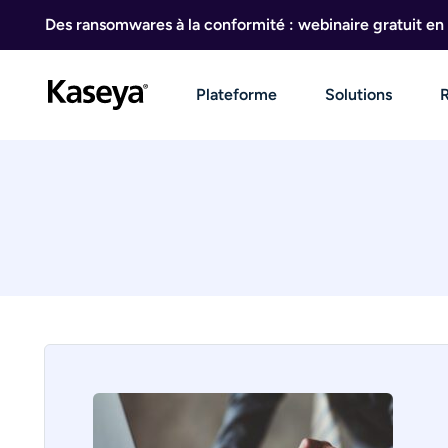
Aller au contenu
Des ransomwares à la conformité : webinaire gratuit en 
Plateforme
Solutions