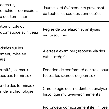
rocessus,
Journaux et événements provenant
e fichiers, connexions
de toutes les sources connectées
au des terminaux
rtementale et
Règles de corrélation et analyses
automatique au niveau
multi-sources
isées sur les
Alertes à examiner ; réponse via des
lement, mise en
outils intégrés
rêt)
ormité ; journaux
Fonction de conformité centrale pour
ques aux terminaux
toutes les sources de journaux
ondie des terminaux
Chronologie des incidents et analyse
on de la chronologie
historique multi-environnements
Profondeur comportementale limitée