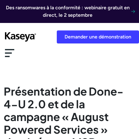
Aller au contenu
Des ransomwares à la conformité : webinaire gratuit en
direct, le 2 septembre
Demander une démonstration
Présentation de Done-
4-U 2.0 et de la
campagne « August
Powered Services »