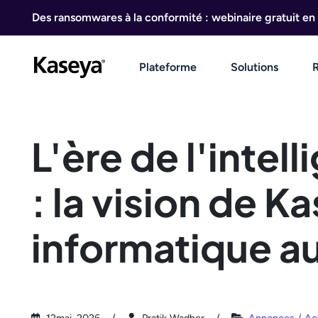
Aller au contenu
Des ransomwares à la conformité : webinaire gratuit en 
Plateforme
Solutions
L'ère de l'intel
: la vision de 
informatique 