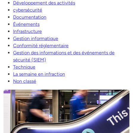
Développement des activités
cybersécurité
Documentation
Événements
Infrastructure
Gestion informatique
Conformité réglementaire
Gestion des informations et des événements de
sécurité (SIEM)
Technique
La semaine en infraction
Non classé