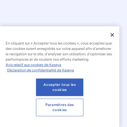
En cliquant sur « Accepter tous les cookies », vous acceptez que
© 2026 Kaseya. Tous droits réservés.
des cookies soient enregistrés sur votre appareil afin d'améliorer
la navigation sur le site, d'analyser son utilisation, d'optimiser ses
Français
performances et de soutenir nos efforts marketing.
Avis relatif aux cookies de Kaseya
Déclaration relative à l'esclavage moderne
Déclaration de confidentialité de Kaseya
Mentions légales
Accepter tous les
Conditions d'utilisation du site web
cookies
Déclaration de confidentialité
Plan du site
Paramètres des
cookies
Cookies Settings
Avis relatif aux cookies