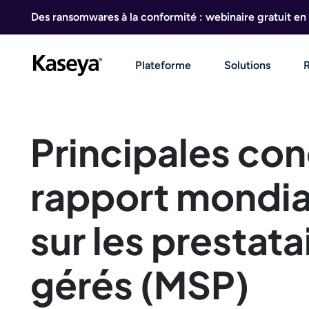
Aller au contenu
Des ransomwares à la conformité : webinaire gratuit en 
Plateforme
Solutions
Principales con
rapport mondia
sur les prestata
gérés (MSP)