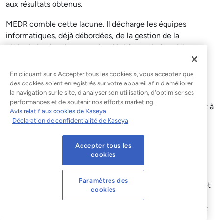
aux résultats obtenus.
MEDR comble cette lacune. Il décharge les équipes
informatiques, déjà débordées, de la gestion de la
télémétrie, des alertes et des décisions relatives à la
réponse aux incidents, pour confier ces tâches à des
analystes dont la mission exclusive est la sécurité des
En cliquant sur « Accepter tous les cookies », vous acceptez que
terminaux. Pour les clients, cela se traduit par un
des cookies soient enregistrés sur votre appareil afin d'améliorer
la navigation sur le site, d'analyser son utilisation, d'optimiser ses
confinement plus rapide et une réduction des temps
performances et de soutenir nos efforts marketing.
d'arrêt. Pour les MSP, cela représente un service récurrent à
Avis relatif aux cookies de Kaseya
forte marge qui renforce la relation client et facilite le
Déclaration de confidentialité de Kaseya
respect des exigences de conformité, lesquelles ne sont
pas près de disparaître.
Accepter tous les
cookies
Pour les MSP qui souhaitent développer une offre de
services EDR gérés,
Datto EDR
fournit la couche d'outils
Paramètres des
nécessaire. Il s'agit d'une plateforme cloud de détection et
cookies
de réponse au niveau des terminaux qui se déploie
rapidement, s'intègre aux solutions RMM de Kaseya et est