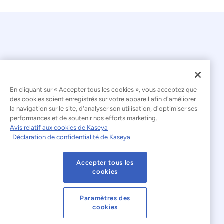
En cliquant sur « Accepter tous les cookies », vous acceptez que
© 2026 Kaseya. Tous droits réservés.
des cookies soient enregistrés sur votre appareil afin d'améliorer
la navigation sur le site, d'analyser son utilisation, d'optimiser ses
Français
performances et de soutenir nos efforts marketing.
Avis relatif aux cookies de Kaseya
Déclaration relative à l'esclavage moderne
Déclaration de confidentialité de Kaseya
Mentions légales
Accepter tous les
Conditions d'utilisation du site web
cookies
Déclaration de confidentialité
Plan du site
Paramètres des
cookies
Cookies Settings
Avis relatif aux cookies