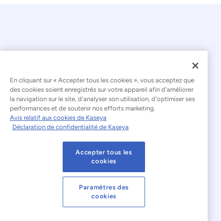
En cliquant sur « Accepter tous les cookies », vous acceptez que
© 2026 Kaseya. Tous droits réservés.
des cookies soient enregistrés sur votre appareil afin d'améliorer
la navigation sur le site, d'analyser son utilisation, d'optimiser ses
Français
performances et de soutenir nos efforts marketing.
Avis relatif aux cookies de Kaseya
Déclaration relative à l'esclavage moderne
Déclaration de confidentialité de Kaseya
Mentions légales
Accepter tous les
Conditions d'utilisation du site web
cookies
Déclaration de confidentialité
Plan du site
Paramètres des
cookies
Cookies Settings
Avis relatif aux cookies