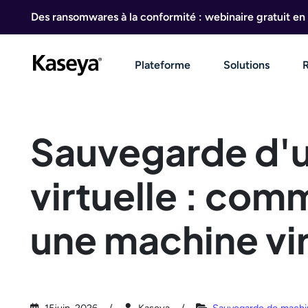
Aller au contenu
Des ransomwares à la conformité : webinaire gratuit en 
Plateforme
Solutions
Sauvegarde d'
virtuelle : co
une machine vir