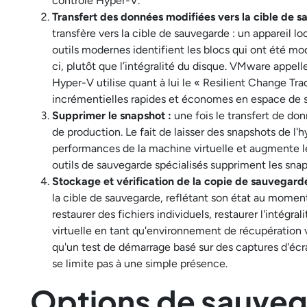
contrôle Hyper-V.
Transfert des données modifiées vers la cible de s
transfère vers la cible de sauvegarde : un appareil l
outils modernes identifient les blocs qui ont été mo
ci, plutôt que l’intégralité du disque. VMware appel
Hyper-V utilise quant à lui le « Resilient Change Tr
incrémentielles rapides et économes en espace de s
Supprimer le snapshot :
une fois le transfert de do
de production. Le fait de laisser des snapshots de l
performances de la machine virtuelle et augmente le
outils de sauvegarde spécialisés suppriment les sn
Stockage et vérification de la copie de sauvegarde
la cible de sauvegarde, reflétant son état au moment 
restaurer des fichiers individuels, restaurer l'intég
virtuelle en tant qu'environnement de récupération v
qu'un test de démarrage basé sur des captures d'écr
se limite pas à une simple présence.
Options de sauveg