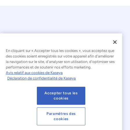
En cliquant sur « Accepter tous les cookies », vous acceptez que
© 2026 Kaseya. Tous droits réservés.
des cookies soient enregistrés sur votre appareil afin d'améliorer
la navigation sur le site, d'analyser son utilisation, d'optimiser ses
Français
performances et de soutenir nos efforts marketing.
Avis relatif aux cookies de Kaseya
Déclaration relative à l'esclavage moderne
Déclaration de confidentialité de Kaseya
Mentions légales
Accepter tous les
Conditions d'utilisation du site web
cookies
Déclaration de confidentialité
Plan du site
Paramètres des
cookies
Cookies Settings
Avis relatif aux cookies