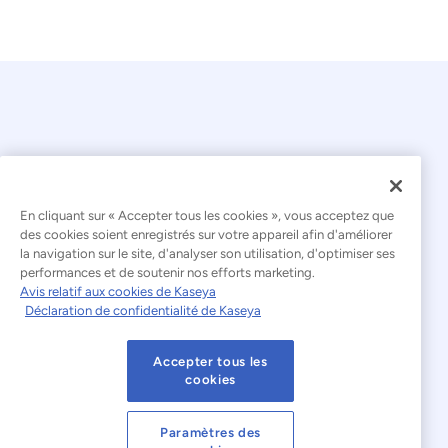
En cliquant sur « Accepter tous les cookies », vous acceptez que
© 2026 Kaseya. Tous droits réservés.
des cookies soient enregistrés sur votre appareil afin d'améliorer
la navigation sur le site, d'analyser son utilisation, d'optimiser ses
Français
performances et de soutenir nos efforts marketing.
Avis relatif aux cookies de Kaseya
Déclaration relative à l'esclavage moderne
Déclaration de confidentialité de Kaseya
Mentions légales
Accepter tous les
Conditions d'utilisation du site web
cookies
Déclaration de confidentialité
Plan du site
Paramètres des