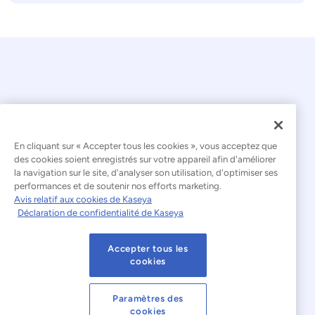
En cliquant sur « Accepter tous les cookies », vous acceptez que
© 2026 Kaseya. Tous droits réservés.
des cookies soient enregistrés sur votre appareil afin d'améliorer
la navigation sur le site, d'analyser son utilisation, d'optimiser ses
Français
performances et de soutenir nos efforts marketing.
Avis relatif aux cookies de Kaseya
Déclaration relative à l'esclavage moderne
Déclaration de confidentialité de Kaseya
Mentions légales
Accepter tous les
Conditions d'utilisation du site web
cookies
Déclaration de confidentialité
Plan du site
Paramètres des
cookies