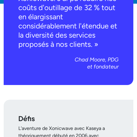
coûts d'outillage de 32 % tout
en élargissant
considérablement l'étendue et
la diversité des services
proposés à nos clients. »
Chad Moore, PDG
et fondateur
Défis
L'aventure de Xonicwave avec Kaseya a
théoriquement débuté en 2006 avec