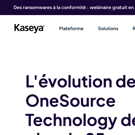
Aller au contenu
Des ransomwares à la conformité : webinaire gratuit en 
Plateforme
Solutions
L'évolution d
OneSource
Technology d