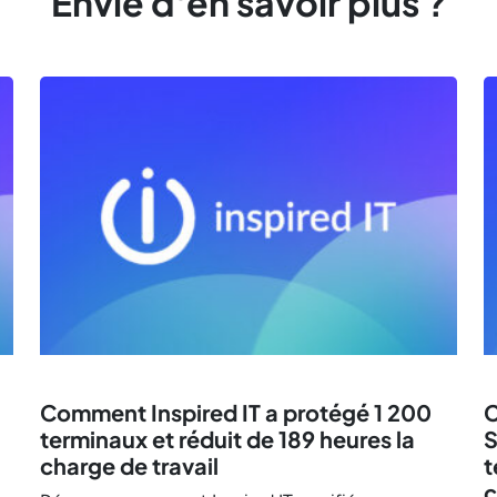
Envie d'en savoir plus ?
Comment Inspired IT a protégé 1 200
C
terminaux et réduit de 189 heures la
S
charge de travail
t
c