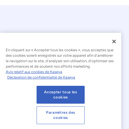
En cliquant sur « Accepter tous les cookies », vous acceptez que
© 2026 Kaseya. Tous droits réservés.
des cookies soient enregistrés sur votre appareil afin d'améliorer
la navigation sur le site, d'analyser son utilisation, d'optimiser ses
Français
performances et de soutenir nos efforts marketing.
Avis relatif aux cookies de Kaseya
Déclaration relative à l'esclavage moderne
Déclaration de confidentialité de Kaseya
Mentions légales
Accepter tous les
Conditions d'utilisation du site web
cookies
Déclaration de confidentialité
Plan du site
Paramètres des
cookies
Cookies Settings
Avis relatif aux cookies