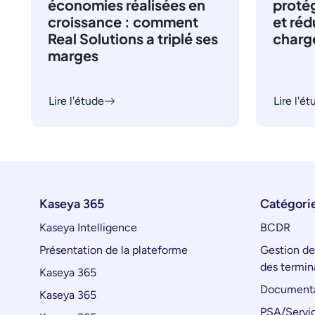
économies réalisées en
proté
croissance : comment
et réd
Real Solutions a triplé ses
charge
marges
Lire l'étude
Lire l'é
Kaseya 365
Catégorie
Kaseya Intelligence
BCDR
Présentation de la plateforme
Gestion de
des termin
Kaseya 365
Documenta
Kaseya 365
PSA/Servic