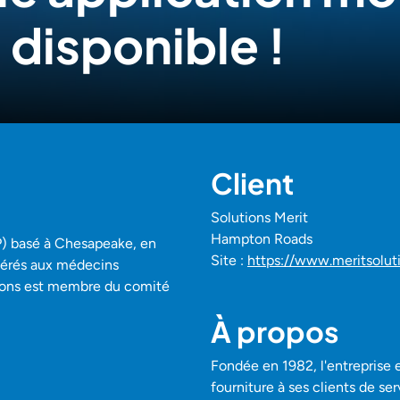
 disponible !
Client
Solutions Merit
Hampton Roads
P) basé à Chesapeake, en
Site :
https://www.meritsoluti
 gérés aux médecins
tions est membre du comité
À propos
Fondée en 1982, l'entreprise e
fourniture à ses clients de se