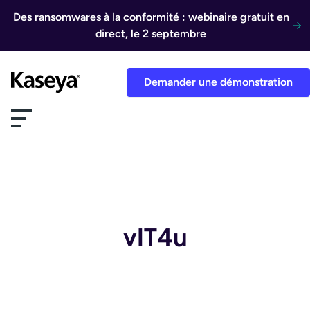
Aller au contenu
Des ransomwares à la conformité : webinaire gratuit en
direct, le 2 septembre
Demander une démonstration
vIT4u