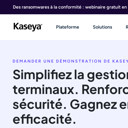
Aller au contenu
Des ransomwares à la conformité : webinaire gratuit en 
Plateforme
Solutions
DEMANDER UNE DÉMONSTRATION DE KASEY
Simplifiez la gesti
terminaux. Renforc
sécurité. Gagnez e
efficacité.