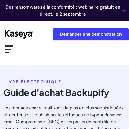
Aller au contenu
Des ransomwares à la conformité : webinaire gratuit en
direct, le 2 septembre
Demander une démonstration
LIVRE ÉLECTRONIQUE
Guide d'achat Backupify
Les menaces par e-mail sont de plus en plus sophistiquées
et coûteuses. Le phishing, les attaques de type « Business
Email Compromise » (BEC) et les prises de contrôle de
comptes exploitent les erreurs humaines, un phénomène