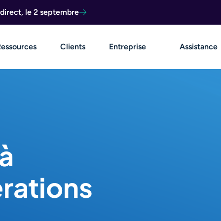
direct, le 2 septembre
Ressources
Clients
Entreprise
Assistance
à
érations