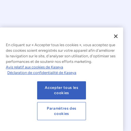
En cliquant sur « Accepter tous les cookies », vous acceptez que
© 2026 Kaseya. Tous droits réservés.
des cookies soient enregistrés sur votre appareil afin d'améliorer
la navigation sur le site, d'analyser son utilisation, d'optimiser ses
Français
performances et de soutenir nos efforts marketing.
Avis relatif aux cookies de Kaseya
Déclaration relative à l'esclavage moderne
Déclaration de confidentialité de Kaseya
Mentions légales
Accepter tous les
Conditions d'utilisation du site web
cookies
Déclaration de confidentialité
Plan du site
Paramètres des
cookies
Cookies Settings
Avis relatif aux cookies