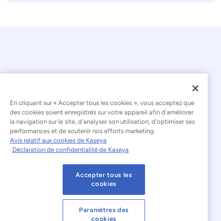
En cliquant sur « Accepter tous les cookies », vous acceptez que
© 2026 Kaseya. Tous droits réservés.
des cookies soient enregistrés sur votre appareil afin d'améliorer
la navigation sur le site, d'analyser son utilisation, d'optimiser ses
Français
performances et de soutenir nos efforts marketing.
Avis relatif aux cookies de Kaseya
Déclaration relative à l'esclavage moderne
Déclaration de confidentialité de Kaseya
Mentions légales
Accepter tous les
Conditions d'utilisation du site web
cookies
Déclaration de confidentialité
Plan du site
Paramètres des
cookies