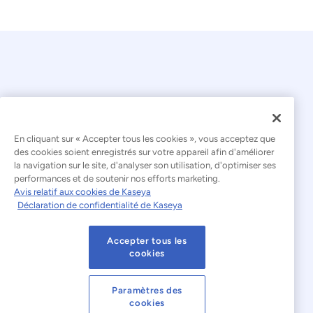
En cliquant sur « Accepter tous les cookies », vous acceptez que
© 2026 Kaseya. Tous droits réservés.
des cookies soient enregistrés sur votre appareil afin d'améliorer
la navigation sur le site, d'analyser son utilisation, d'optimiser ses
Français
performances et de soutenir nos efforts marketing.
Avis relatif aux cookies de Kaseya
Déclaration relative à l'esclavage moderne
Déclaration de confidentialité de Kaseya
Mentions légales
Accepter tous les
Conditions d'utilisation du site web
cookies
Déclaration de confidentialité
Plan du site
Paramètres des
cookies
Cookies Settings
Avis relatif aux cookies