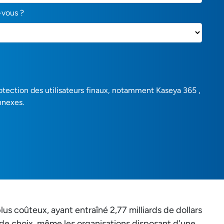
-vous ?
rotection des utilisateurs finaux, notamment Kaseya 365 ,
nnexes.
us coûteux, ayant entraîné 2,77 milliards de dollars
 de choix, même les organisations disposant d'une