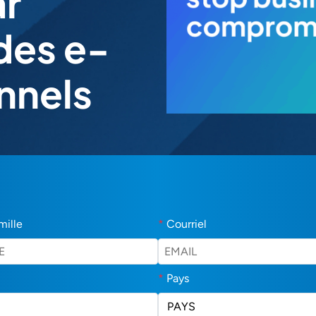
ar
es e-
nnels
mille
*
Courriel
*
Pays