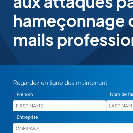
aux attaques p
hameçonnage d
mails professio
Regardez en ligne dès maintenant
*
Prénom
*
Nom de fa
*
Entreprise