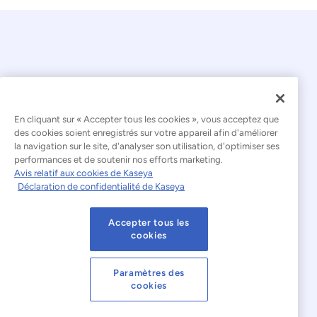
En cliquant sur « Accepter tous les cookies », vous acceptez que
© 2026 Kaseya. Tous droits réservés.
des cookies soient enregistrés sur votre appareil afin d'améliorer
la navigation sur le site, d'analyser son utilisation, d'optimiser ses
Français
performances et de soutenir nos efforts marketing.
Avis relatif aux cookies de Kaseya
Déclaration relative à l'esclavage moderne
Déclaration de confidentialité de Kaseya
Mentions légales
Accepter tous les
Conditions d'utilisation du site web
cookies
Déclaration de confidentialité
Plan du site
Paramètres des
cookies
Cookies Settings
Avis relatif aux cookies