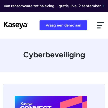
Ga naar de inhoud
Van ransomware tot naleving – gratis, live, 2 september
Vraag een demo aan
Cyberbeveiliging