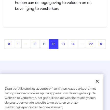
helpen aan de regelgeving te voldoen en de
beveiliging te versterken.
Vorige
Volg
1
...
10
11
12
13
14
...
22
Door op 'Alle cookies accepteren' te klikken, gaat u akkoord met
het opslaan van cookies op uw apparaat om de navigatie op de
website te verbeteren, het gebruik van de website te analyseren,
© 2026 Kaseya. Alle rechten voorbehouden.
de prestaties van de website te verbeteren en onze
marketinginspanningen te ondersteunen.
Nederlands