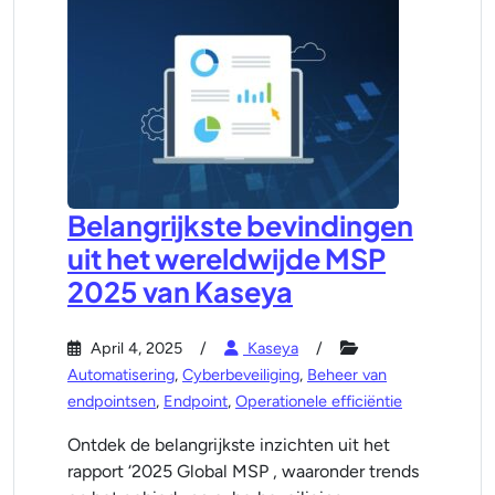
Belangrijkste bevindingen
uit het wereldwijde MSP
2025 van Kaseya
April 4, 2025
Kaseya
Automatisering
,
Cyberbeveiliging
,
Beheer van
endpointsen
,
Endpoint
,
Operationele efficiëntie
Ontdek de belangrijkste inzichten uit het
rapport ‘2025 Global MSP , waaronder trends