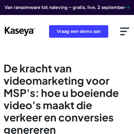
Ga naar de inhoud
Van ransomware tot naleving – gratis, live, 2 september
Vraag een demo aan
De kracht van
videomarketing voor
MSP's: hoe u boeiende
video's maakt die
verkeer en conversies
genereren