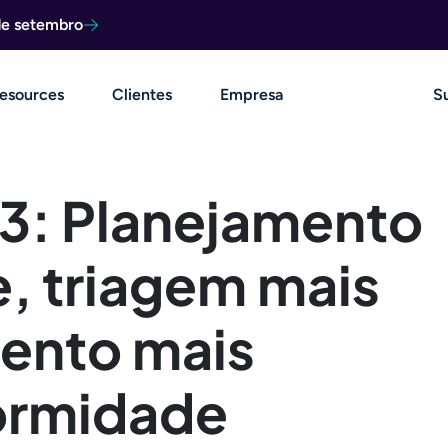
de setembro
esources
Clientes
Empresa
S
3: Planejamento
e, triagem mais
mento mais
ormidade