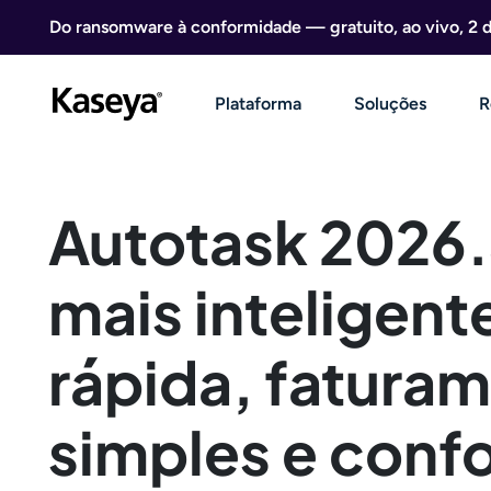
Ir direto para o conteúdo
Do ransomware à conformidade — gratuito, ao vivo, 2 
Plataforma
Soluções
R
Autotask 2026.
mais inteligent
rápida, fatura
simples e conf