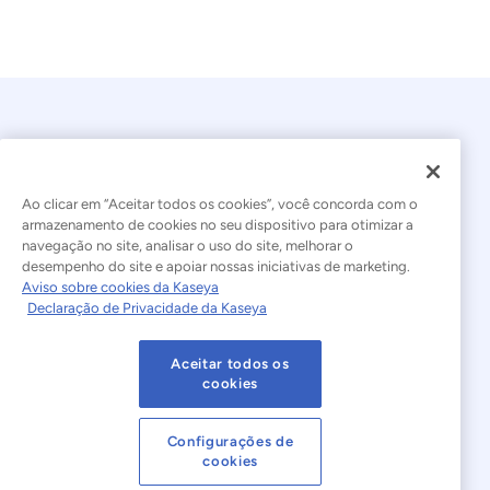
Ao clicar em “Aceitar todos os cookies”, você concorda com o
armazenamento de cookies no seu dispositivo para otimizar a
navegação no site, analisar o uso do site, melhorar o
© 2026 Kaseya. Todos os direitos reservados.
desempenho do site e apoiar nossas iniciativas de marketing.
Aviso sobre cookies da Kaseya
Português Brasileiro
Declaração de Privacidade da Kaseya
Declaração sobre a Escravidão Moderna
Legal
Aceitar todos os
Termos de Uso do Site
Declaração de Privacidade
cookies
Mapa do site
Cookies Settings
Configurações de
cookies
Aviso sobre cookies