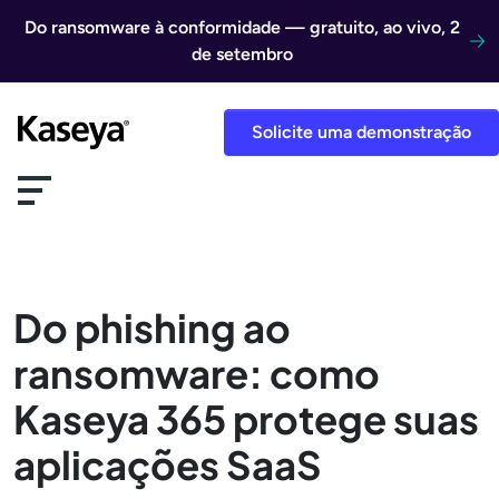
Ir direto para o conteúdo
Do ransomware à conformidade — gratuito, ao vivo, 2
de setembro
Solicite uma demonstração
Do phishing ao
ransomware: como
Kaseya 365 protege suas
aplicações SaaS