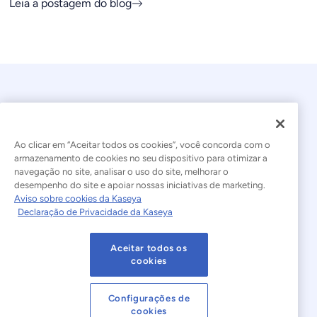
Leia a postagem do blog
Ao clicar em “Aceitar todos os cookies”, você concorda com o
armazenamento de cookies no seu dispositivo para otimizar a
navegação no site, analisar o uso do site, melhorar o
© 2026 Kaseya. Todos os direitos reservados.
desempenho do site e apoiar nossas iniciativas de marketing.
Aviso sobre cookies da Kaseya
Português Brasileiro
Declaração de Privacidade da Kaseya
Declaração sobre a Escravidão Moderna
Legal
Aceitar todos os
Termos de Uso do Site
Declaração de Privacidade
cookies
Mapa do site
Cookies Settings
Configurações de
cookies