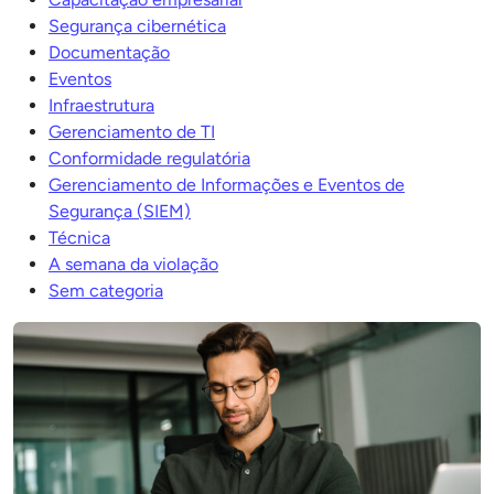
Segurança cibernética
Documentação
Eventos
Infraestrutura
Gerenciamento de TI
Conformidade regulatória
Gerenciamento de Informações e Eventos de
Segurança (SIEM)
Técnica
A semana da violação
Sem categoria