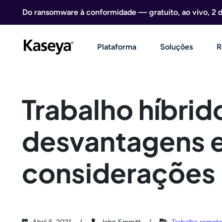
Ir direto para o conteúdo
Do ransomware à conformidade — gratuito, ao vivo, 2 
Plataforma
Soluções
R
Trabalho híbrid
desvantagens e
considerações