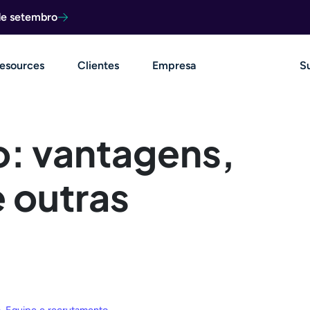
de setembro
esources
Clientes
Empresa
S
o: vantagens,
 outras