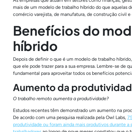
As empresas que atuam em setores como finanças, gestão,
mais de um modelo de trabalho híbrido do que aquelas dos
comércio varejista, de manufatura, de construção civil e 
Benefícios do mod
híbrido
Depois de definir o que é um modelo de trabalho híbrido,
que ele pode trazer para a sua empresa. Lembre-se de q
fundamental para aproveitar todos os benefícios potencia
Aumento da produtivida
O trabalho remoto aumenta a produtividade?
Estudos recentes têm demonstrado um aumento na produ
De acordo com uma pesquisa realizada pela Owl Labs,
75
produtividade ou foram ainda mais produtivos durante a
trabalhadores
ao longo de nove meses constatou que o 