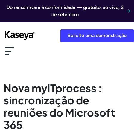
Ir direto para o conteúdo
Do ransomware à conformidade — gratuito, ao vivo, 2
de setembro
Solicite uma demonstração
Nova myITprocess :
sincronização de
reuniões do Microsoft
365