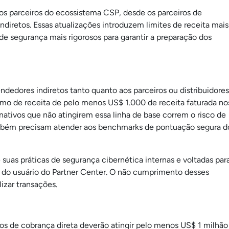
s parceiros do ecossistema CSP, desde os parceiros de
indiretos. Essas atualizações introduzem limites de receita mais
de segurança mais rigorosos para garantir a preparação dos
edores indiretos tanto quanto aos parceiros ou distribuidores
imo de receita de pelo menos US$ 1.000 de receita faturada no
ativos que não atingirem essa linha de base correm o risco de
ambém precisam atender aos benchmarks de pontuação segura d
uas práticas de segurança cibernética internas e voltadas par
ce do usuário do Partner Center. O não cumprimento desses
lizar transações.
os de cobrança direta deverão atingir pelo menos US$ 1 milhão