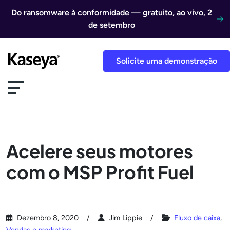
Ir direto para o conteúdo
Do ransomware à conformidade — gratuito, ao vivo, 2
de setembro
Solicite uma demonstração
Acelere seus motores
com o MSP Profit Fuel
Dezembro 8, 2020
Jim Lippie
Fluxo de caixa
,