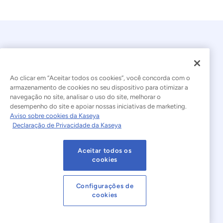
Ao clicar em “Aceitar todos os cookies”, você concorda com o
armazenamento de cookies no seu dispositivo para otimizar a
navegação no site, analisar o uso do site, melhorar o
© 2026 Kaseya. Todos os direitos reservados.
desempenho do site e apoiar nossas iniciativas de marketing.
Aviso sobre cookies da Kaseya
Português Brasileiro
Declaração de Privacidade da Kaseya
Declaração sobre a Escravidão Moderna
Legal
Aceitar todos os
Termos de Uso do Site
Declaração de Privacidade
cookies
Mapa do site
Cookies Settings
Configurações de
cookies
Aviso sobre cookies