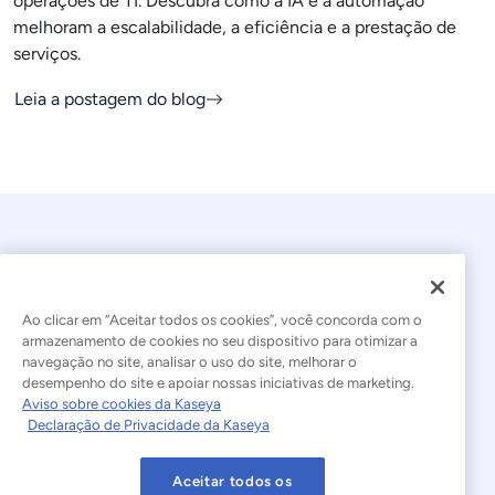
operações de TI. Descubra como a IA e a automação
melhoram a escalabilidade, a eficiência e a prestação de
serviços.
Leia a postagem do blog
Ao clicar em “Aceitar todos os cookies”, você concorda com o
armazenamento de cookies no seu dispositivo para otimizar a
navegação no site, analisar o uso do site, melhorar o
© 2026 Kaseya. Todos os direitos reservados.
desempenho do site e apoiar nossas iniciativas de marketing.
Aviso sobre cookies da Kaseya
Português Brasileiro
Declaração de Privacidade da Kaseya
Declaração sobre a Escravidão Moderna
Legal
Aceitar todos os