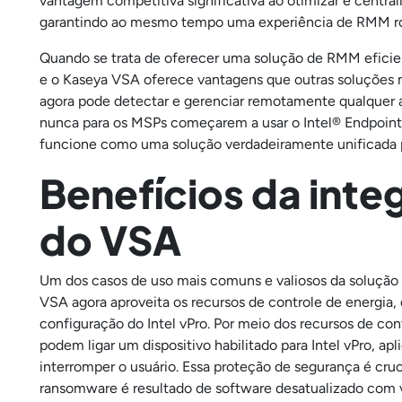
vantagem competitiva significativa ao otimizar e central
garantindo ao mesmo tempo uma experiência de RMM robu
Quando se trata de oferecer uma solução de RMM eficient
e o Kaseya VSA oferece vantagens que outras soluções n
agora pode detectar e gerenciar remotamente qualquer at
nunca para os MSPs começarem a usar o Intel® Endpoin
funcione como uma solução verdadeiramente unificada pa
Benefícios da inte
do VSA
Um dos casos de uso mais comuns e valiosos da solução 
VSA agora aproveita os recursos de controle de energia
configuração do Intel vPro. Por meio dos recursos de con
podem ligar um dispositivo habilitado para Intel vPro, a
interromper o usuário. Essa proteção de segurança é c
ransomware é resultado de software desatualizado com v