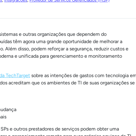
as
,
Integrações
,
Provedor de Serviços Gerenciados (MSP)
 sistemas e outras organizações que dependem do
ibuídas têm agora uma grande oportunidade de melhorar a
ho. Além disso, podem reforçar a segurança, reduzir custos e
moderna e unificada para gerenciamento e monitoramento
 da TechTarget
sobre as intenções de gastos com tecnologia e
tados acreditam que os ambientes de TI de suas organizações se
mudança
ais
SPs e outros prestadores de serviços podem obter uma