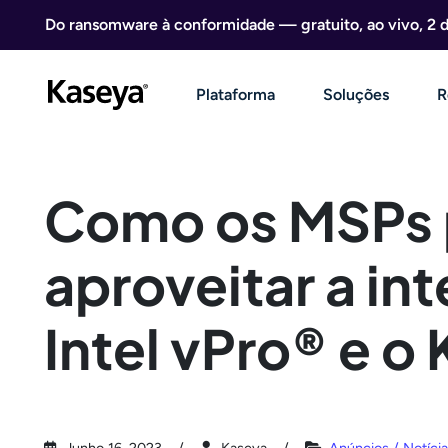
Ir direto para o conteúdo
Do ransomware à conformidade — gratuito, ao vivo, 2 
Plataforma
Soluções
R
Como os MSPs
aproveitar a in
Intel vPro® e o