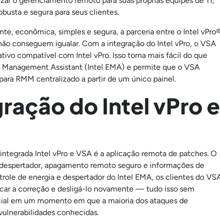
izar o gerenciamento remoto para suas próprias equipes de TI,
sta e segura para seus clientes.
e, econômica, simples e segura, a parceria entre o Intel vPro
ão conseguem igualar. Com a integração do Intel vPro, o VSA
ivo compatível com Intel vPro. Isso torna mais fácil do que
t Management Assistant (Intel EMA) e permite que o VSA
ra RMM centralizado a partir de um único painel.
gração do Intel vPro e
integrada Intel vPro e VSA é a aplicação remota de patches. O
, despertador, apagamento remoto seguro e informações de
trole de energia e despertador do Intel EMA, os clientes do VS
plicar a correção e desligá-lo novamente — tudo isso sem
rucial em um momento em que a maioria dos ataques de
ulnerabilidades conhecidas.