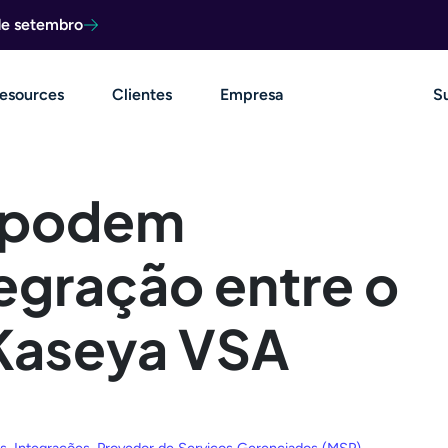
de setembro
esources
Clientes
Empresa
S
 podem
tegração entre o
 Kaseya VSA