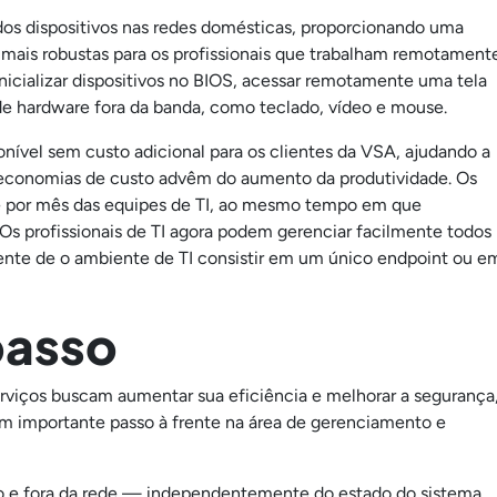
os dispositivos nas redes domésticas, proporcionando uma
 mais robustas para os profissionais que trabalham remotament
icializar dispositivos no BIOS, acessar remotamente uma tela
de hardware fora da banda, como teclado, vídeo e mouse.
nível sem custo adicional para os clientes da VSA, ajudando a
as economias de custo advêm do aumento da produtividade. Os
e por mês das equipes de TI, ao mesmo tempo em que
Os profissionais de TI agora podem gerenciar facilmente todos
nte de o ambiente de TI consistir em um único endpoint ou e
passo
viços buscam aumentar sua eficiência e melhorar a segurança
 um importante passo à frente na área de gerenciamento e
ro e fora da rede — independentemente do estado do sistema