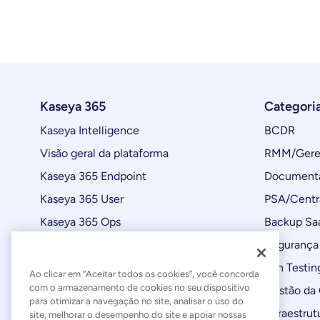
Kaseya 365
Categori
Kaseya Intelligence
BCDR
Visão geral da plataforma
RMM/Geren
Kaseya 365 Endpoint
Documenta
Kaseya 365 User
PSA/Centr
Kaseya 365 Ops
Backup Sa
Automações
Segurança 
Atualizações de produtos
Pen Testin
Ao clicar em “Aceitar todos os cookies”, você concorda
com o armazenamento de cookies no seu dispositivo
Gestão da
para otimizar a navegação no site, analisar o uso do
Infraestrut
site, melhorar o desempenho do site e apoiar nossas