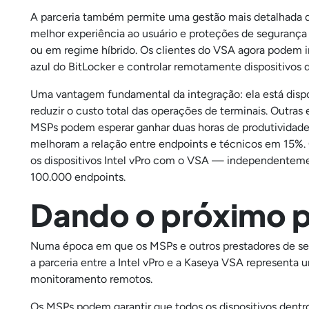
A parceria também permite uma gestão mais detalhada d
melhor experiência ao usuário e proteções de segurança
ou em regime híbrido. Os clientes do VSA agora podem in
azul do BitLocker e controlar remotamente dispositivos 
Uma vantagem fundamental da integração: ela está dispo
reduzir o custo total das operações de terminais. Outr
MSPs podem esperar ganhar duas horas de produtividad
melhoram a relação entre endpoints e técnicos em 15%. 
os dispositivos Intel vPro com o VSA — independenteme
100.000 endpoints.
Dando o próximo 
Numa época em que os MSPs e outros prestadores de ser
a parceria entre a Intel vPro e a Kaseya VSA representa
monitoramento remotos.
Os MSPs podem garantir que todos os dispositivos dent