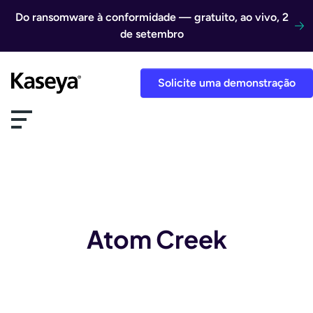
Ir direto para o conteúdo
Do ransomware à conformidade — gratuito, ao vivo, 2
de setembro
Solicite uma demonstração
Atom Creek