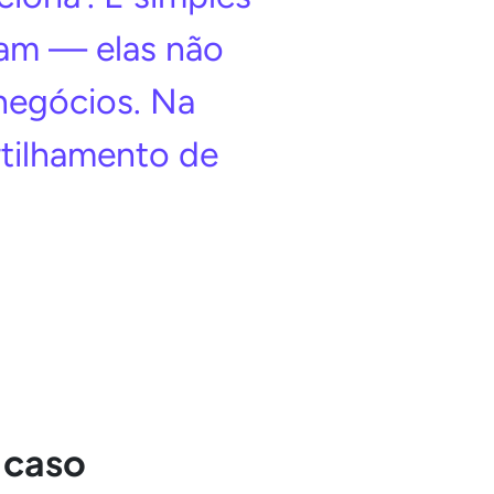
isam — elas não
negócios. Na
rtilhamento de
 caso