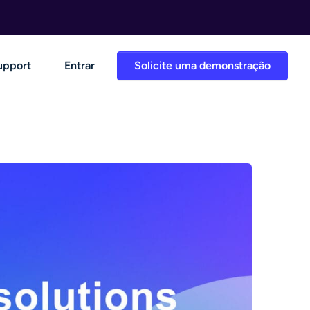
upport
Entrar
Solicite uma demonstração