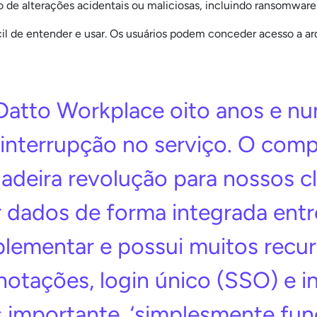
so de alterações acidentais ou maliciosas, incluindo ransomware
l de entender e usar. Os usuários podem conceder acesso a arqu
Datto Workplace oito anos e n
nterrupção no serviço. O com
deira revolução para nossos cl
r dados de forma integrada entre
plementar e possui muitos recu
anotações, login único (SSO) e 
s importante, ‘simplesmente func