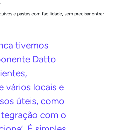
.
ivos e pastas com facilidade, sem precisar entrar
unca tivemos
ponente Datto
ientes,
 vários locais e
rsos úteis, como
integração com o
iona’. É simples