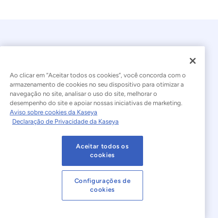
Ao clicar em “Aceitar todos os cookies”, você concorda com o
armazenamento de cookies no seu dispositivo para otimizar a
navegação no site, analisar o uso do site, melhorar o
© 2026 Kaseya. Todos os direitos reservados.
desempenho do site e apoiar nossas iniciativas de marketing.
Aviso sobre cookies da Kaseya
Português Brasileiro
Declaração de Privacidade da Kaseya
Declaração sobre a Escravidão Moderna
Legal
Aceitar todos os
Termos de Uso do Site
Declaração de Privacidade
cookies
Mapa do site
Cookies Settings
Configurações de
cookies
Aviso sobre cookies