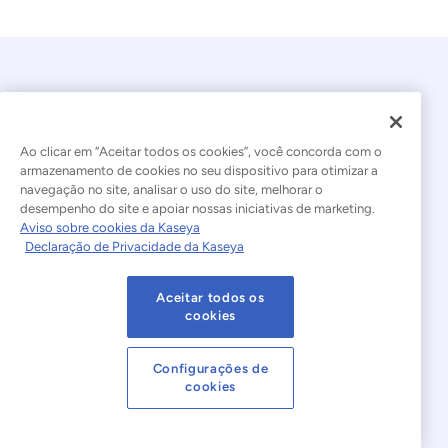
Ao clicar em “Aceitar todos os cookies”, você concorda com o
armazenamento de cookies no seu dispositivo para otimizar a
navegação no site, analisar o uso do site, melhorar o
© 2026 Kaseya. Todos os direitos reservados.
desempenho do site e apoiar nossas iniciativas de marketing.
Aviso sobre cookies da Kaseya
Português Brasileiro
Declaração de Privacidade da Kaseya
Declaração sobre a Escravidão Moderna
Legal
Aceitar todos os
Termos de Uso do Site
Declaração de Privacidade
cookies
Mapa do site
Cookies Settings
Configurações de
cookies
Aviso sobre cookies