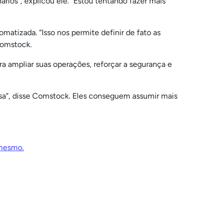
os”, explicou ele. “Estou tentando fazer mais
atizada. “Isso nos permite definir de fato as
Comstock.
a ampliar suas operações, reforçar a segurança e
isa”, disse Comstock. Eles conseguem assumir mais
mesmo.