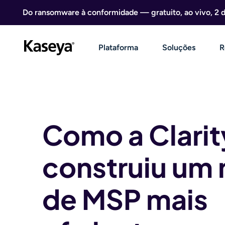
Ir direto para o conteúdo
Do ransomware à conformidade — gratuito, ao vivo, 2 
Plataforma
Soluções
R
Como a Clarit
construiu um
de MSP mais