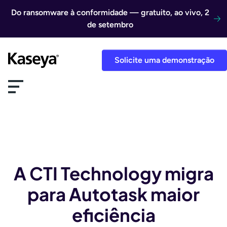
Ir direto para o conteúdo
Do ransomware à conformidade — gratuito, ao vivo, 2
de setembro
Solicite uma demonstração
A CTI Technology migra
para Autotask maior
eficiência