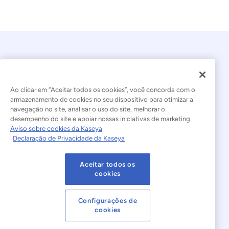
Ao clicar em “Aceitar todos os cookies”, você concorda com o
armazenamento de cookies no seu dispositivo para otimizar a
navegação no site, analisar o uso do site, melhorar o
© 2026 Kaseya. Todos os direitos reservados.
desempenho do site e apoiar nossas iniciativas de marketing.
Aviso sobre cookies da Kaseya
Português Brasileiro
Declaração de Privacidade da Kaseya
Declaração sobre a Escravidão Moderna
Legal
Aceitar todos os
Termos de Uso do Site
Declaração de Privacidade
cookies
Mapa do site
Cookies Settings
Configurações de
cookies
Aviso sobre cookies