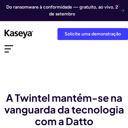
Ir direto para o conteúdo
Do ransomware à conformidade — gratuito, ao vivo, 2
de setembro
Solicite uma demonstração
A Twintel mantém-se na
vanguarda da tecnologia
com a Datto