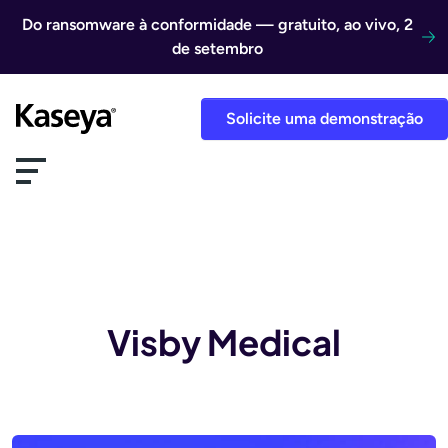
Ir direto para o conteúdo
Do ransomware à conformidade — gratuito, ao vivo, 2
de setembro
Solicite uma demonstração
Visby Medical