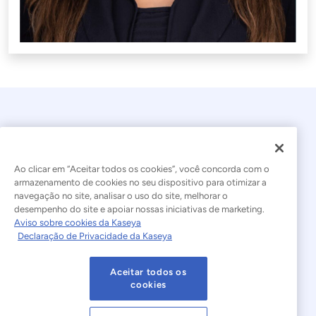
Ao clicar em “Aceitar todos os cookies”, você concorda com o
armazenamento de cookies no seu dispositivo para otimizar a
navegação no site, analisar o uso do site, melhorar o
© 2026 Kaseya. Todos os direitos reservados.
desempenho do site e apoiar nossas iniciativas de marketing.
Aviso sobre cookies da Kaseya
Português Brasileiro
Declaração de Privacidade da Kaseya
Declaração sobre a Escravidão Moderna
Legal
Aceitar todos os
Termos de Uso do Site
Declaração de Privacidade
cookies
Mapa do site
Cookies Settings