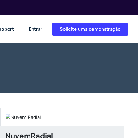
upport
Entrar
Solicite uma demonstração
NuvemRadial