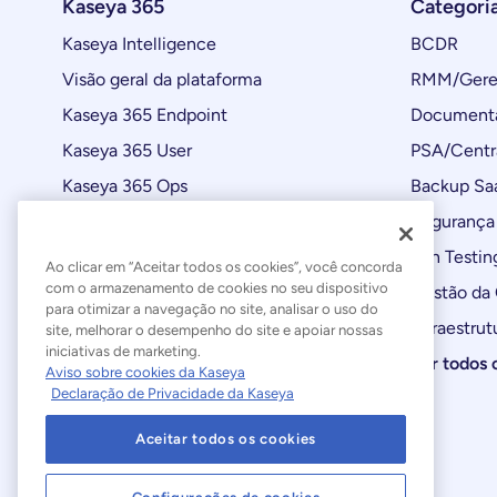
Kaseya 365
Categori
Kaseya Intelligence
BCDR
Visão geral da plataforma
RMM/Geren
Kaseya 365 Endpoint
Documenta
Kaseya 365 User
PSA/Centr
Kaseya 365 Ops
Backup Sa
Automações
Segurança 
Atualizações de produtos
Pen Testin
Ao clicar em “Aceitar todos os cookies”, você concorda
com o armazenamento de cookies no seu dispositivo
Gestão da
para otimizar a navegação no site, analisar o uso do
Infraestrut
site, melhorar o desempenho do site e apoiar nossas
iniciativas de marketing.
Ver todos 
Aviso sobre cookies da Kaseya
Declaração de Privacidade da Kaseya
Aceitar todos os cookies