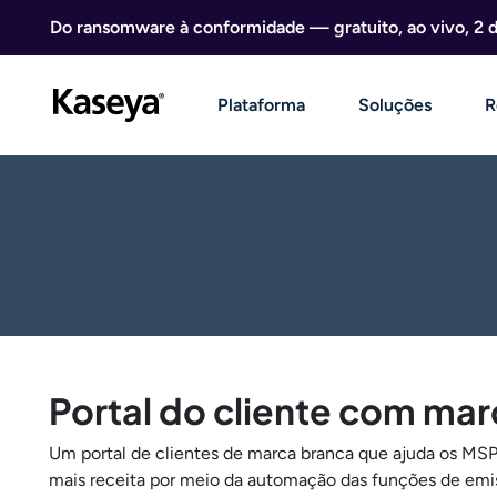
Ir direto para o conteúdo
Do ransomware à conformidade — gratuito, ao vivo, 2 
Plataforma
Soluções
R
Portal do cliente com ma
Um portal de clientes de marca branca que ajuda os MSPs
mais receita por meio da automação das funções de emis