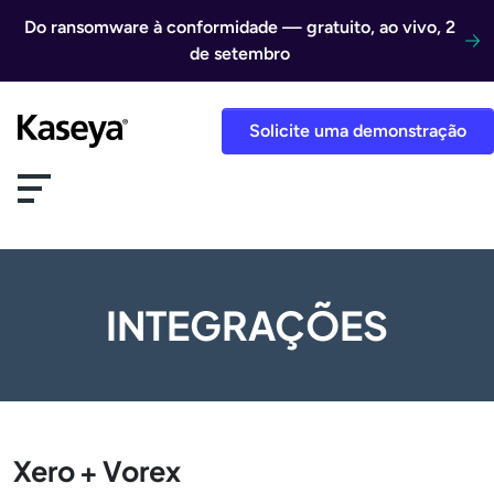
Ir direto para o conteúdo
Do ransomware à conformidade — gratuito, ao vivo, 2
de setembro
Solicite uma demonstração
INTEGRAÇÕES
Xero + Vorex