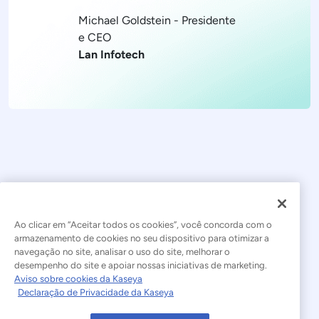
Michael Goldstein - Presidente
e CEO
Lan Infotech
Ao clicar em “Aceitar todos os cookies”, você concorda com o
armazenamento de cookies no seu dispositivo para otimizar a
navegação no site, analisar o uso do site, melhorar o
© 2026 Kaseya. Todos os direitos reservados.
desempenho do site e apoiar nossas iniciativas de marketing.
Aviso sobre cookies da Kaseya
Português Brasileiro
Declaração de Privacidade da Kaseya
Declaração sobre a Escravidão Moderna
Legal