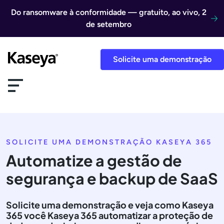
Ir direto para o conteúdo
Do ransomware à conformidade — gratuito, ao vivo, 2
de setembro
Solicite uma demonstração
SOLICITE UMA DEMONSTRAÇÃO KASEYA 365
Automatize a gestão de
segurança e backup de SaaS
Solicite uma demonstração e veja como Kaseya
365 você Kaseya 365 automatizar a proteção de